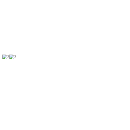
...
...
...
...