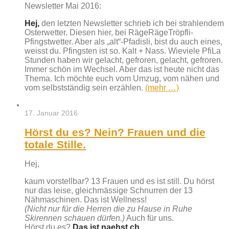
Newsletter Mai 2016:
Hej,
den letzten Newsletter schrieb ich bei strahlendem
Osterwetter. Diesen hier, bei RägeRägeTröpfli-
Pfingstwetter. Aber als „alt“-Pfadisli, bist du auch eines,
weisst du. Pfingsten ist so. Kalt + Nass. Wieviele PfiLa
Stunden haben wir gelacht, gefroren, gelacht, gefroren.
Immer schön im Wechsel. Aber das ist heute nicht das
Thema. Ich möchte euch vom Umzug, vom nähen und
vom selbstständig sein erzählen.
(mehr …)
17. Januar 2016
Hörst du es? Nein? Frauen und die
totale Stille.
Hej,
kaum vorstellbar? 13 Frauen und es ist still. Du hörst
nur das leise, gleichmässige Schnurren der 13
Nähmaschinen. Das ist Wellness!
(Nicht nur für die Herren die zu Hause in Ruhe
Skirennen schauen dürfen.)
Auch für uns.
Hörst du es?
Das ist naehst.ch.