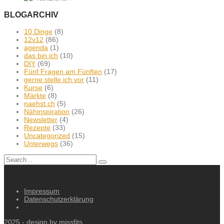
BLOGARCHIV
10 Dinge
(8)
12v12
(86)
agenda
(1)
das bin ich
(10)
DIY
(69)
Fünf Fragen am Fünften
(17)
gerne stelle ich vor
(11)
Kurse
(6)
Märkte
(8)
naehst.ch
(5)
Nähinspiration
(26)
Newsletter
(4)
Rezepte
(33)
Uncategorized
(15)
Unterwegs
(36)
Impressum
Datenschutzerklärung
2025 - design by
missfits
.