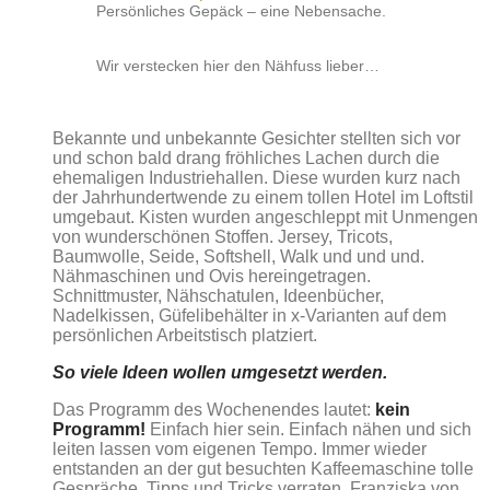
Persönliches Gepäck – eine Nebensache.
Wir verstecken hier den Nähfuss lieber…
Bekannte und unbekannte Gesichter stellten sich vor
und schon bald drang fröhliches Lachen durch die
ehemaligen Industriehallen. Diese wurden kurz nach
der Jahrhundertwende zu einem tollen Hotel im Loftstil
umgebaut. Kisten wurden angeschleppt mit Unmengen
von wunderschönen Stoffen. Jersey, Tricots,
Baumwolle, Seide, Softshell, Walk und und und.
Nähmaschinen und Ovis hereingetragen.
Schnittmuster, Nähschatulen, Ideenbücher,
Nadelkissen, Güfelibehälter in x-Varianten auf dem
persönlichen Arbeitstisch platziert.
So viele Ideen wollen umgesetzt werden.
Das Programm des Wochenendes lautet:
kein
Programm!
Einfach hier sein. Einfach nähen und sich
leiten lassen vom eigenen Tempo. Immer wieder
entstanden an der gut besuchten Kaffeemaschine tolle
Gespräche. Tipps und Tricks verraten. Franziska von