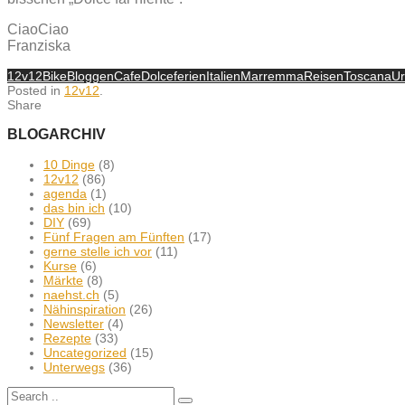
CiaoCiao
Franziska
12v12
Bike
Bloggen
Cafe
Dolce
ferien
Italien
Marremma
Reisen
Toscana
Ur
Posted in
12v12
.
Share
BLOGARCHIV
10 Dinge
(8)
12v12
(86)
agenda
(1)
das bin ich
(10)
DIY
(69)
Fünf Fragen am Fünften
(17)
gerne stelle ich vor
(11)
Kurse
(6)
Märkte
(8)
naehst.ch
(5)
Nähinspiration
(26)
Newsletter
(4)
Rezepte
(33)
Uncategorized
(15)
Unterwegs
(36)