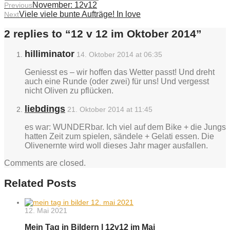
November: 12v12
Previous
Viele viele bunte Aufträge! In love
Next
2 replies to “
12 v 12 im Oktober 2014
”
hilliminator
14. Oktober 2014 at 06:35
Geniesst es – wir hoffen das Wetter passt! Und dreht
auch eine Runde (oder zwei) für uns! Und vergesst
nicht Oliven zu pflücken.
liebdings
21. Oktober 2014 at 11:45
es war: WUNDERbar. Ich viel auf dem Bike + die Jungs
hatten Zeit zum spielen, sändele + Gelati essen. Die
Olivenernte wird woll dieses Jahr mager ausfallen.
Comments are closed.
Related Posts
12. Mai 2021
Mein Tag in Bildern l 12v12 im Mai