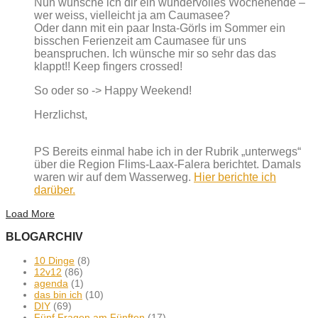
Nun wünsche ich dir ein wundervolles Wochenende –
wer weiss, vielleicht ja am Caumasee?
Oder dann mit ein paar Insta-Görls im Sommer ein
bisschen Ferienzeit am Caumasee für uns
beanspruchen. Ich wünsche mir so sehr das das
klappt!! Keep fingers crossed!
So oder so -> Happy Weekend!
Herzlichst,
PS Bereits einmal habe ich in der Rubrik „unterwegs“
über die Region Flims-Laax-Falera berichtet. Damals
waren wir auf dem Wasserweg.
Hier berichte ich
darüber.
Load More
BLOGARCHIV
10 Dinge
(8)
12v12
(86)
agenda
(1)
das bin ich
(10)
DIY
(69)
Fünf Fragen am Fünften
(17)