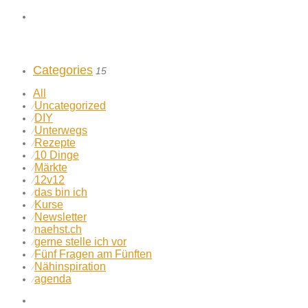
Categories
15
All
Uncategorized
⁄
DIY
⁄
Unterwegs
⁄
Rezepte
⁄
10 Dinge
⁄
Märkte
⁄
12v12
⁄
das bin ich
⁄
Kurse
⁄
Newsletter
⁄
naehst.ch
⁄
gerne stelle ich vor
⁄
Fünf Fragen am Fünften
⁄
Nähinspiration
⁄
agenda
⁄