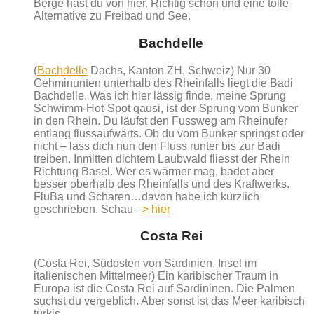
Berge hast du von hier. Richtig schön und eine tolle
Alternative zu Freibad und See.
Bachdelle
(
Bachdelle
Dachs, Kanton ZH, Schweiz) Nur 30
Gehminunten unterhalb des Rheinfalls liegt die Badi
Bachdelle. Was ich hier lässig finde, meine Sprung
Schwimm-Hot-Spot qausi, ist der Sprung vom Bunker
in den Rhein. Du läufst den Fussweg am Rheinufer
entlang flussaufwärts. Ob du vom Bunker springst oder
nicht – lass dich nun den Fluss runter bis zur Badi
treiben. Inmitten dichtem Laubwald fliesst der Rhein
Richtung Basel. Wer es wärmer mag, badet aber
besser oberhalb des Rheinfalls und des Kraftwerks.
FluBa und Scharen…davon habe ich kürzlich
geschrieben. Schau –
> hier
Costa Rei
(Costa Rei, Südosten von Sardinien, Insel im
italienischen Mittelmeer) Ein karibischer Traum in
Europa ist die Costa Rei auf Sardininen. Die Palmen
suchst du vergeblich. Aber sonst ist das Meer karibisch
türkis.