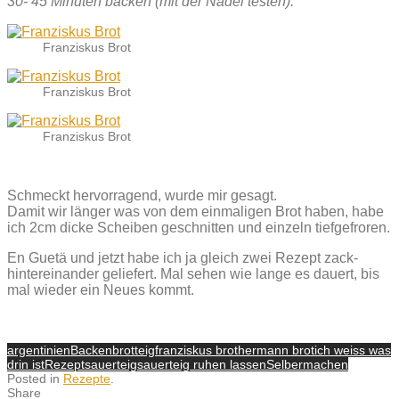
30- 45 Minuten backen (mit der Nadel testen).
Franziskus Brot
Franziskus Brot
Franziskus Brot
Schmeckt hervorragend, wurde mir gesagt.
Damit wir länger was von dem einmaligen Brot haben, habe
ich 2cm dicke Scheiben geschnitten und einzeln tiefgefroren.
En Guetä und jetzt habe ich ja gleich zwei Rezept zack-
hintereinander geliefert. Mal sehen wie lange es dauert, bis
mal wieder ein Neues kommt.
argentinien
Backen
brotteig
franziskus brot
hermann brot
ich weiss was
drin ist
Rezept
sauerteig
sauerteig ruhen lassen
Selbermachen
Posted in
Rezepte
.
Share