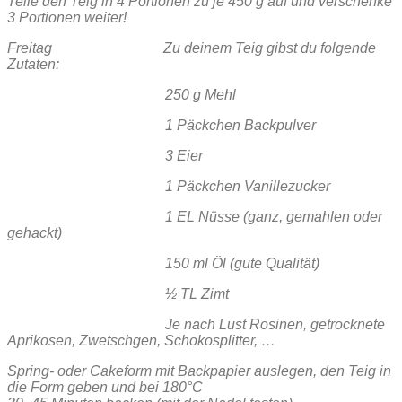
Teile den Teig in 4 Portionen zu je 450 g auf und verschenke
3 Portionen weiter!
Freitag Zu deinem Teig gibst du folgende
Zutaten:
250 g Mehl
1 Päckchen Backpulver
3 Eier
1 Päckchen Vanillezucker
1 EL Nüsse (ganz, gemahlen oder
gehackt)
150 ml Öl (gute Qualität)
½ TL Zimt
Je nach Lust Rosinen, getrocknete
Aprikosen, Zwetschgen, Schokosplitter, …
Spring- oder Cakeform mit Backpapier auslegen, den Teig in
die Form geben und bei 180°C