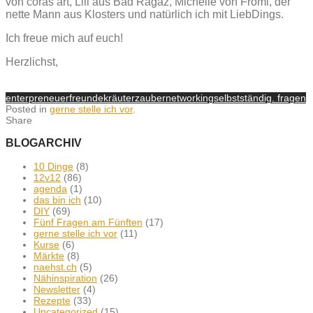
von coras art, Lili aus Bad Ragaz, Michelle von Fromi, der
nette Mann aus Klosters und natürlich ich mit LiebDings.
Ich freue mich auf euch!
Herzlichst,
enterpreneuer
freunde
kräuterzauber
networking
selbstständig. fragen
Posted in
gerne stelle ich vor
.
Share
BLOGARCHIV
10 Dinge
(8)
12v12
(86)
agenda
(1)
das bin ich
(10)
DIY
(69)
Fünf Fragen am Fünften
(17)
gerne stelle ich vor
(11)
Kurse
(6)
Märkte
(8)
naehst.ch
(5)
Nähinspiration
(26)
Newsletter
(4)
Rezepte
(33)
Uncategorized
(15)