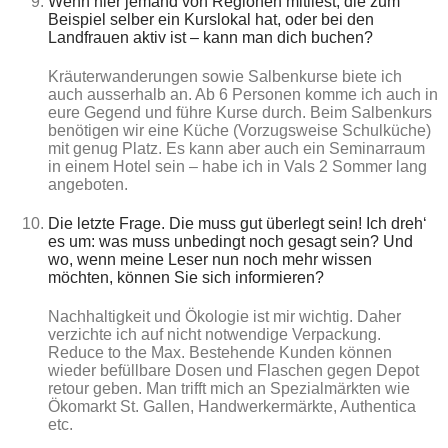
Wenn hier jemand von Regionen mitliest, die zum
Beispiel selber ein Kurslokal hat, oder bei den
Landfrauen aktiv ist – kann man dich buchen?
Kräuterwanderungen sowie Salbenkurse biete ich
auch ausserhalb an. Ab 6 Personen komme ich auch in
eure Gegend und führe Kurse durch. Beim Salbenkurs
benötigen wir eine Küche (Vorzugsweise Schulküche)
mit genug Platz. Es kann aber auch ein Seminarraum
in einem Hotel sein – habe ich in Vals 2 Sommer lang
angeboten.
Die letzte Frage. Die muss gut überlegt sein! Ich dreh‘
es um: was muss unbedingt noch gesagt sein? Und
wo, wenn meine Leser nun noch mehr wissen
möchten, können Sie sich informieren?
Nachhaltigkeit und Ökologie ist mir wichtig. Daher
verzichte ich auf nicht notwendige Verpackung.
Reduce to the Max. Bestehende Kunden können
wieder befüllbare Dosen und Flaschen gegen Depot
retour geben. Man trifft mich an Spezialmärkten wie
Ökomarkt St. Gallen, Handwerkermärkte, Authentica
etc.