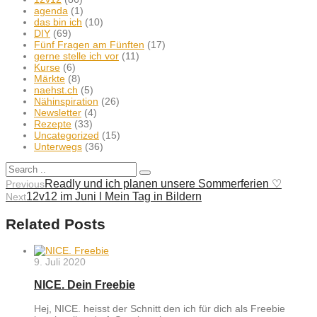
agenda
(1)
das bin ich
(10)
DIY
(69)
Fünf Fragen am Fünften
(17)
gerne stelle ich vor
(11)
Kurse
(6)
Märkte
(8)
naehst.ch
(5)
Nähinspiration
(26)
Newsletter
(4)
Rezepte
(33)
Uncategorized
(15)
Unterwegs
(36)
Readly und ich planen unsere Sommerferien ♡
Previous
12v12 im Juni l Mein Tag in Bildern
Next
Related Posts
9. Juli 2020
NICE. Dein Freebie
Hej, NICE. heisst der Schnitt den ich für dich als Freebie