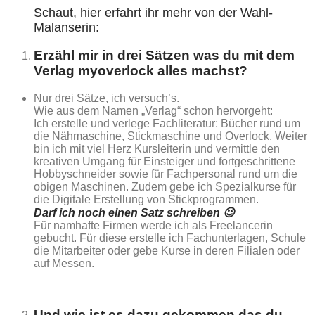
Schaut, hier erfahrt ihr mehr von der Wahl-
Malanserin:
Erzähl mir in drei Sätzen was du mit dem
Verlag myoverlock alles machst?
Nur drei Sätze, ich versuch’s.
Wie aus dem Namen „Verlag“ schon hervorgeht:
Ich erstelle und verlege Fachliteratur: Bücher rund um
die Nähmaschine, Stickmaschine und Overlock. Weiter
bin ich mit viel Herz Kursleiterin und vermittle den
kreativen Umgang für Einsteiger und fortgeschrittene
Hobbyschneider sowie für Fachpersonal rund um die
obigen Maschinen. Zudem gebe ich Spezialkurse für
die Digitale Erstellung von Stickprogrammen.
Darf ich noch einen Satz schreiben 😉
Für namhafte Firmen werde ich als Freelancerin
gebucht. Für diese erstelle ich Fachunterlagen, Schule
die Mitarbeiter oder gebe Kurse in deren Filialen oder
auf Messen.
Und wie ist es dazu gekommen das du