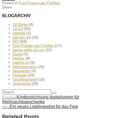
Posted in
Fünf Fragen am Fünften
.
Share
BLOGARCHIV
10 Dinge
(8)
12v12
(86)
agenda
(1)
das bin ich
(10)
DIY
(69)
Fünf Fragen am Fünften
(17)
gerne stelle ich vor
(11)
Kurse
(6)
Märkte
(8)
naehst.ch
(5)
Nähinspiration
(26)
Newsletter
(4)
Rezepte
(33)
Uncategorized
(15)
Unterwegs
(36)
Kinderzeichnung digitalisieren für
Previous
Weihnachtsgeschenke
Ein neues Lieblingsshirt für das Fest
Next
Related Posts