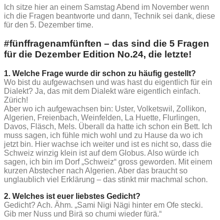
Ich sitze hier an einem Samstag Abend im November wenn
ich die Fragen beantworte und dann, Technik sei dank, diese
für den 5. Dezember time.
#fünffragenamfünften – das sind die 5 Fragen
für die Dezember Edition No.24, die letzte!
1. Welche Frage wurde dir schon zu häufig gestellt?
Wo bist du aufgewachsen und was hast du eigentlich für ein
Dialekt? Ja, das mit dem Dialekt wäre eigentlich einfach.
Zürich!
Aber wo ich aufgewachsen bin: Uster, Volketswil, Zollikon,
Algerien, Freienbach, Weinfelden, La Huette, Flurlingen,
Davos, Fläsch, Mels. Überall da hatte ich schon ein Bett. Ich
muss sagen, ich fühle mich wohl und zu Hause da wo ich
jetzt bin. Hier wachse ich weiter und ist es nicht so, dass die
Schweiz winzig klein ist auf dem Globus. Also würde ich
sagen, ich bin im Dorf „Schweiz“ gross geworden. Mit einem
kurzen Abstecher nach Algerien. Aber das braucht so
unglaublich viel Erklärung – das stinkt mir machmal schon.
2. Welches ist euer liebstes Gedicht?
Gedicht? Ach. Ähm. „Sami Nigi Nägi hinter em Ofe stecki.
Gib mer Nuss und Birä so chumi wieder fürä.“