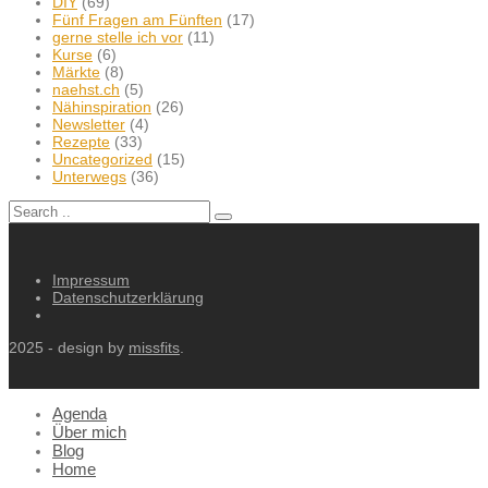
DIY
(69)
Fünf Fragen am Fünften
(17)
gerne stelle ich vor
(11)
Kurse
(6)
Märkte
(8)
naehst.ch
(5)
Nähinspiration
(26)
Newsletter
(4)
Rezepte
(33)
Uncategorized
(15)
Unterwegs
(36)
Impressum
Datenschutzerklärung
2025 - design by
missfits
.
Agenda
Über mich
Blog
Home