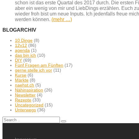
schon ist das erste Quartal des 2017 durch. Die ersten 
aber ein wenig von mir und LiebDings erzählen. Euch zu
wieder froh bist um neue Inputs. Ich jedenfalls freue m
werden können.
(mehr …)
BLOGARCHIV
10 Dinge
(8)
12v12
(86)
agenda
(1)
das bin ich
(10)
DIY
(69)
Fünf Fragen am Fünften
(17)
gerne stelle ich vor
(11)
Kurse
(6)
Märkte
(8)
naehst.ch
(5)
Nähinspiration
(26)
Newsletter
(4)
Rezepte
(33)
Uncategorized
(15)
Unterwegs
(36)