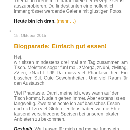
Thema. Ich freue mich darauf viele der Rezepte selbst
auszuprobieren. Du findest unten eine hoffentlich
immer grösser werdende Galerie mit glustigen Fotos.
Heute bin ich dran.
(mehr …)
15. Oktober 2015
Blogparade: Einfach gut essen!
Hej,
wir sitzen mindestens drei mal am Tag zusammen am
Tisch. Meistens sogar fünf mal. zMorgä, zNüni, zMittag,
zVieri, zNacht. Uff! Da muss viel Phantasie her. Ein
bisschen Stil. Gute Gewohnheiten. Und viel Raum für
den Austausch.
Viel Phantasie. Damit meine ich, was wann auf den
Tisch kommt. Nudeln gehen immer. Aber erstens ist es
langweilig. Zweitens achte ich auf basisches Essen
und nicht zu viel Gluten. Drittens haben wir die Ehre
tausend verschiedene Speisen bei unseren lokalen
Anbietern zu bekommen.
Deshalb.
Weil essen für mich und meine Jungs ein