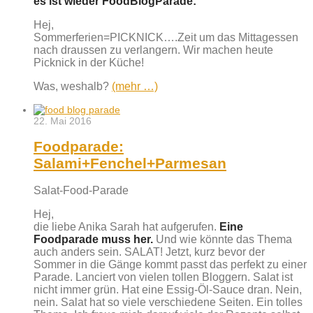
es ist wieder FoodBlogParade:
Hej,
Sommerferien=PICKNICK….Zeit um das Mittagessen
nach draussen zu verlangern. Wir machen heute
Picknick in der Küche!
Was, weshalb?
(mehr …)
22. Mai 2016
Foodparade:
Salami+Fenchel+Parmesan
Salat-Food-Parade
Hej,
die liebe Anika Sarah hat aufgerufen.
Eine
Foodparade muss her.
Und wie könnte das Thema
auch anders sein. SALAT! Jetzt, kurz bevor der
Sommer in die Gänge kommt passt das perfekt zu einer
Parade. Lanciert von vielen tollen Bloggern. Salat ist
nicht immer grün. Hat eine Essig-Öl-Sauce dran. Nein,
nein. Salat hat so viele verschiedene Seiten. Ein tolles