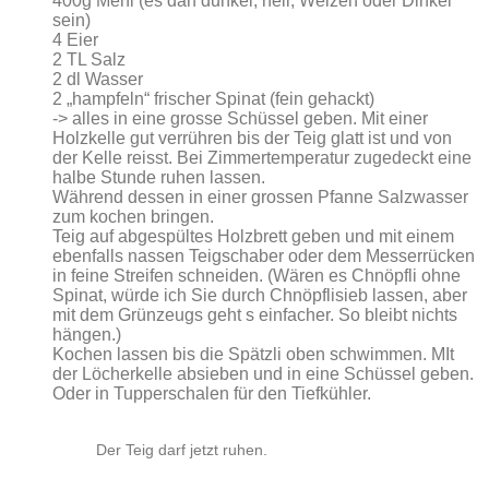
400g Mehl (es darf dunkel, hell, Weizen oder Dinkel
sein)
4 Eier
2 TL Salz
2 dl Wasser
2 „hampfeln“ frischer Spinat (fein gehackt)
-> alles in eine grosse Schüssel geben. Mit einer
Holzkelle gut verrühren bis der Teig glatt ist und von
der Kelle reisst. Bei Zimmertemperatur zugedeckt eine
halbe Stunde ruhen lassen.
Während dessen in einer grossen Pfanne Salzwasser
zum kochen bringen.
Teig auf abgespültes Holzbrett geben und mit einem
ebenfalls nassen Teigschaber oder dem Messerrücken
in feine Streifen schneiden. (Wären es Chnöpfli ohne
Spinat, würde ich Sie durch Chnöpflisieb lassen, aber
mit dem Grünzeugs geht s einfacher. So bleibt nichts
hängen.)
Kochen lassen bis die Spätzli oben schwimmen. MIt
der Löcherkelle absieben und in eine Schüssel geben.
Oder in Tupperschalen für den Tiefkühler.
Der Teig darf jetzt ruhen.