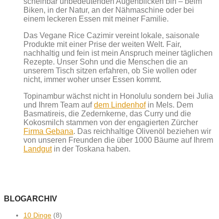
scheinbar unbedeutenden Augenblicken bin – beim
Biken, in der Natur, an der Nähmaschine oder bei
einem leckeren Essen mit meiner Familie.
Das Vegane Rice Cazimir vereint lokale, saisonale
Produkte mit einer Prise der weiten Welt. Fair,
nachhaltig und fein ist mein Anspruch meiner täglichen
Rezepte. Unser Sohn und die Menschen die an
unserem Tisch sitzen erfahren, ob Sie wollen oder
nicht, immer woher unser Essen kommt.
Topinambur wächst nicht in Honolulu sondern bei Julia
und Ihrem Team auf
dem Lindenhof
in Mels. Dem
Basmatireis, die Zedernkerne, das Curry und die
Kokosmilch stammen von der engagierten Zürcher
Firma Gebana
. Das reichhaltige Olivenöl beziehen wir
von unseren Freunden die über 1000 Bäume auf Ihrem
Landgut
in der Toskana haben.
BLOGARCHIV
10 Dinge
(8)