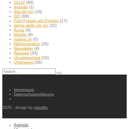
12v12
(86)
agenda
(1)
das bin ich
(10)
DIY
(69)
Fünf Fragen am Fünften
(17)
gerne stelle ich vor
(11)
Kurse
(6)
Märkte
(8)
naehst.ch
(5)
Nähinspiration
(26)
Newsletter
(4)
Rezepte
(33)
Uncategorized
(15)
Unterwegs
(36)
Impressum
Datenschutzerklärung
2025 - design by
missfits
.
Agenda