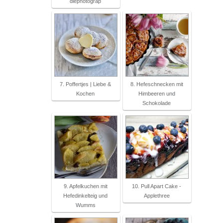
diephotograp
7. Poffertjes | Liebe &
8. Hefeschnecken mit
Kochen
Himbeeren und
Schokolade
9. Apfelkuchen mit
10. Pull Apart Cake -
Hefedinkelteig und
Applethree
Wumms