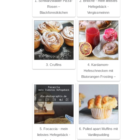
1. Schwarzwälder Pizza-
2. Brioche - mein liebstes
Rosen –
Hefegebäck -
Blackforestkitchen
Vergissmeinnn
3. Cruffins
4. Kardamom-
Hefeschnecken mit
Blutorangen Frosting –
5. Focaccia - mein
6. Pulled apart Muffins mit
liebstes Hefegebäck -
Vanillepudding