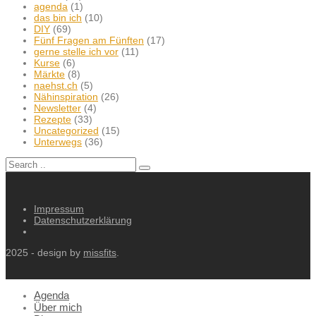
agenda
(1)
das bin ich
(10)
DIY
(69)
Fünf Fragen am Fünften
(17)
gerne stelle ich vor
(11)
Kurse
(6)
Märkte
(8)
naehst.ch
(5)
Nähinspiration
(26)
Newsletter
(4)
Rezepte
(33)
Uncategorized
(15)
Unterwegs
(36)
Impressum
Datenschutzerklärung
2025 - design by
missfits
.
Agenda
Über mich