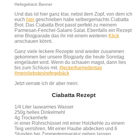
Hefegebäck Banner
Und das ist hier ganz klar, nebst dem Zopf, von dem ich
euch
hier
geschrieben habe selbergemachts Ciabatta
Brot. Das Ciabatta Brot passt perfekt zu meinem
Parmesan-Fenchel-Salami-Salat. Ebenfalls ein Rezept
eine Blogparade das ihr mit einem weiteren
Klick
anschauen könnt.
Ganz viele leckere Rezepte sind wieder zusammen
gekommen bei unsere Blogparty die heute Sonntag
eingeläutet wird. Wenn du schauen magst, dann lies
bis zum Schluss mit.
#leckerfuerjedentag
#meinliebsteshefegebäck
Jetzt verrate ich dir aber mein:
Ciabatta Rezept
1/4 Liter lauwarmes Wasser
250g helles Dinkelmehl
4g Trockenhefe
in einer Rührschüssel mit einer Holzkehle zu einem
Teig verrühren. Mit einer Haube abdecken und 6
Stunden bei Zimmertemparatur gehen lassen.