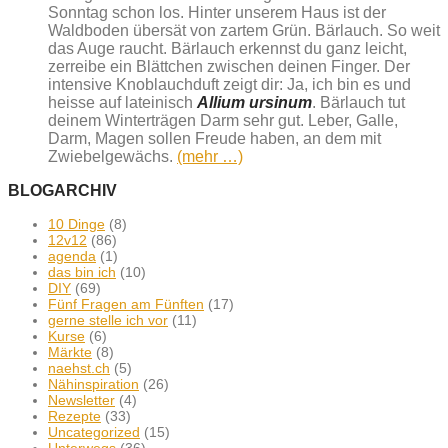
Sonntag schon los. Hinter unserem Haus ist der
Waldboden übersät von zartem Grün. Bärlauch. So weit
das Auge raucht. Bärlauch erkennst du ganz leicht,
zerreibe ein Blättchen zwischen deinen Finger. Der
intensive Knoblauchduft zeigt dir: Ja, ich bin es und
heisse auf lateinisch
Allium ursinum
. Bärlauch tut
deinem Winterträgen Darm sehr gut. Leber, Galle,
Darm, Magen sollen Freude haben, an dem mit
Zwiebelgewächs.
(mehr …)
BLOGARCHIV
10 Dinge
(8)
12v12
(86)
agenda
(1)
das bin ich
(10)
DIY
(69)
Fünf Fragen am Fünften
(17)
gerne stelle ich vor
(11)
Kurse
(6)
Märkte
(8)
naehst.ch
(5)
Nähinspiration
(26)
Newsletter
(4)
Rezepte
(33)
Uncategorized
(15)
Unterwegs
(36)