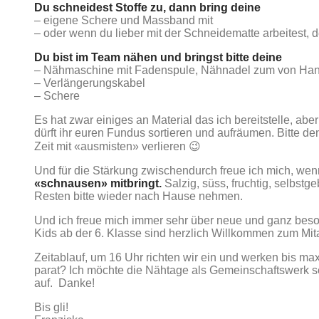
Du schneidest Stoffe zu, dann bring deine
– eigene Schere und Massband mit
– oder wenn du lieber mit der Schneidematte arbeitest, 
Du bist im Team nähen und bringst bitte deine
– Nähmaschine mit Fadenspule, Nähnadel zum von Han
– Verlängerungskabel
– Schere
Es hat zwar einiges an Material das ich bereitstelle, abe
dürft ihr euren Fundus sortieren und aufräumen. Bitte den
Zeit mit «ausmisten» verlieren 😉
Und für die Stärkung zwischendurch freue ich mich, wen
«schnausen» mitbringt.
Salzig, süss, fruchtig, selbs
Resten bitte wieder nach Hause nehmen.
Und ich freue mich immer sehr über neue und ganz beso
Kids ab der 6. Klasse sind herzlich Willkommen zum Mita
Zeitablauf, um 16 Uhr richten wir ein und werken bis max
parat? Ich möchte die Nähtage als Gemeinschaftswerk s
auf. Danke!
Bis gli!