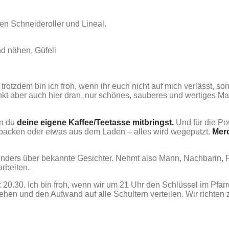
den Schneideroller und Lineal.
d nähen, Güfeli
r trotzdem bin ich froh, wenn ihr euch nicht auf mich verlässt, 
kt aber auch hier dran, nur schönes, sauberes und wertiges Mater
n du
deine eigene Kaffee/Teetasse mitbringst.
Und für die Po
tgebacken oder etwas aus dem Laden – alles wird wegeputzt.
Merc
nders über bekannte Gesichter. Nehmt also Mann, Nachbarin, 
rbeiten.
 20.30. Ich bin froh, wenn wir um 21 Uhr den Schlüssel im Pfarr
ehen und den Aufwand auf alle Schultern verteilen. Wir richte