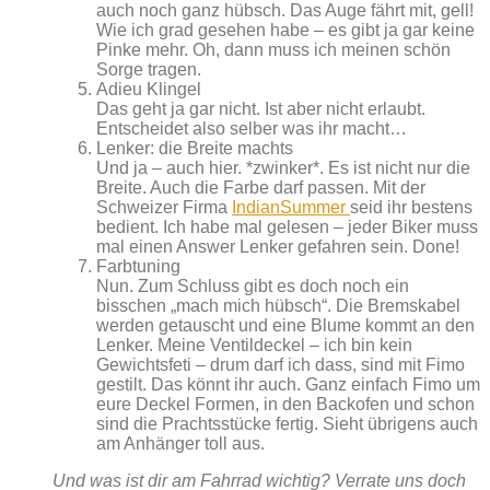
auch noch ganz hübsch. Das Auge fährt mit, gell!
Wie ich grad gesehen habe – es gibt ja gar keine
Pinke mehr. Oh, dann muss ich meinen schön
Sorge tragen.
Adieu Klingel
Das geht ja gar nicht. Ist aber nicht erlaubt.
Entscheidet also selber was ihr macht…
Lenker: die Breite machts
Und ja – auch hier. *zwinker*. Es ist nicht nur die
Breite. Auch die Farbe darf passen. Mit der
Schweizer Firma
IndianSummer
seid ihr bestens
bedient. Ich habe mal gelesen – jeder Biker muss
mal einen Answer Lenker gefahren sein. Done!
Farbtuning
Nun. Zum Schluss gibt es doch noch ein
bisschen „mach mich hübsch“. Die Bremskabel
werden getauscht und eine Blume kommt an den
Lenker. Meine Ventildeckel – ich bin kein
Gewichtsfeti – drum darf ich dass, sind mit Fimo
gestilt. Das könnt ihr auch. Ganz einfach Fimo um
eure Deckel Formen, in den Backofen und schon
sind die Prachtsstücke fertig. Sieht übrigens auch
am Anhänger toll aus.
Und was ist dir am Fahrrad wichtig? Verrate uns doch