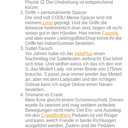
Physik 😉 Die Umdrehung ist entsprechend
kürzer.
Griffe + personalisierte Spacer
Die sind voll COOL! Meine Spacer sind mit
meinem
Logo
geprägt. Und die Griffe die
teilweise herkömmlich dran sind, liegen oft nicht
soooo gut in den Händen. Hier meine
Favorits
und über euren LieblingsBikeShop könnt ihr die
Griffe bei IndianSummer bestellen.
Sattel-Tausch
Vor Jahren habe ich bei
VeloPlus
einen
Nachmittag mit Satteltesten verbracht. Das lohnt
sich total. Und seither weiss ich das ich den von
S, das Modell Lady mit einer Breite von 175mm
brauche. S passt zwar immer wieder das Modell
an, aber mit dem Ladysattel und der richtigen
Grösse kann ich sogar Online einen Neuen
bestellen.
Shimano vs Crank
Mein Knie gleicht einem Scherrenschnitt. Dieses
wurde 4x operiert und mag seitdem seitwärts
Bewegungen nicht mehr. Der Ein- und Ausstieg
mit den
CrankBrothers
Pedalen ist viel Ringer
und kann, welch Freude in beide Richtungen
ausgeführt werden. Zudem sind die Pedalen