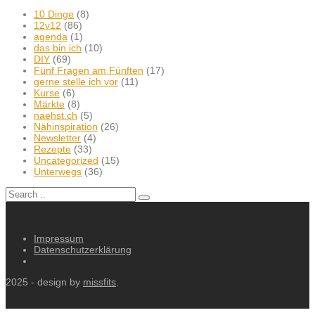
10 Dinge
(8)
12v12
(86)
agenda
(1)
das bin ich
(10)
DIY
(69)
Fünf Fragen am Fünften
(17)
gerne stelle ich vor
(11)
Kurse
(6)
Märkte
(8)
naehst.ch
(5)
Nähinspiration
(26)
Newsletter
(4)
Rezepte
(33)
Uncategorized
(15)
Unterwegs
(36)
Impressum
Datenschutzerklärung
2025 - design by
missfits
.