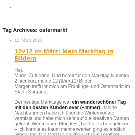
Tag Archives:
ostermarkt
12. März 2016
12v12 im März: Mein Markttag in
Bildern
Hej,
Müde. Zufrieden. Und bereit für den Markttag Nummer
2 hier kurz meine 12
(ähm 11)
Bilder.
Morgen trefft ihr mich am Frühlings- und Ostermarkt im
Städli Sargans.
Der heutige Markttage war
ein wunderschöner Tag
mit den besten Kunden ever (+immer)
. Meine
Nachbarinnen habe ich über die Wintermonate
vermisst und habe mich sehr auf die kreativen Damen
gefreut. Wer meinen Blog liest, hat
hier
schon gelesen
– ich konnte es kaum mehr erwarten ging es endlich
wieder los. Die Marktsaion 2016 ist somit eröffnet.