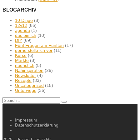
BLOGARCHIV
10 Dinge
(8)
12v12
(86)
agenda
(1)
das bin ich
(10)
DIY
(69)
Fünf Fragen am Fünften
(17)
gerne stelle ich vor
(11)
Kurse
(6)
Märkte
(8)
naehst.ch
(5)
Nähinspiration
(26)
Newsletter
(4)
Rezepte
(33)
Uncategorized
(15)
Unterwegs
(36)
Impressum
Datenschutzerklärung
2025 - design by
missfits
.