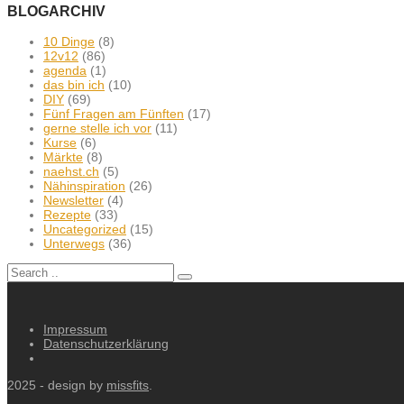
BLOGARCHIV
10 Dinge
(8)
12v12
(86)
agenda
(1)
das bin ich
(10)
DIY
(69)
Fünf Fragen am Fünften
(17)
gerne stelle ich vor
(11)
Kurse
(6)
Märkte
(8)
naehst.ch
(5)
Nähinspiration
(26)
Newsletter
(4)
Rezepte
(33)
Uncategorized
(15)
Unterwegs
(36)
Impressum
Datenschutzerklärung
2025 - design by
missfits
.