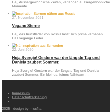
Hej, Aussergewöhnliche Zeiten, verlangen aussergewöhnliche
Momente.
27. November 2021
Vegane Sterne
Hej, das Kunstleder von Rossis lässt sich prima vernähen.
Das vegange Leder
22. Juni 2020
Heja Svergie! Gestern war der längste Tag und
Daniela zaubert Sommer.
Heja Svergie! Gestern war der längste Tag und Daniela
zaubert Sommer. Ein kleines, feines Nähteam …
Impressum
Datenschutzerklärung
2025 - design by
missfits
.