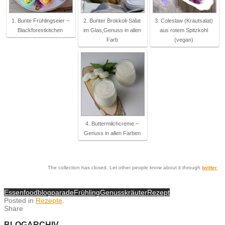
1. Bunte Frühlingseier –
2. Bunter Brokkoli-Salat
3. Coleslaw (Krautsalat)
Blackforestkitchen
im Glas,Genuss in allen
aus rotem Spitzkohl
Farb
(vegan)
4. Buttermilchcreme –
Genuss in allen Farben
The collection has closed. Let other people know about it through
twitter
.
Essen
foodblogparade
Frühling
Genuss
kräuter
Rezept
Posted in
Rezepte
.
Share
BLOGARCHIV