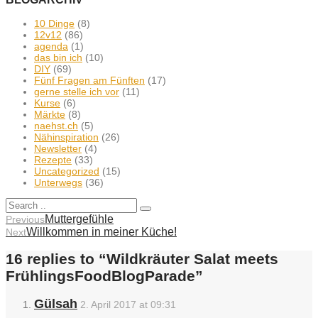
10 Dinge
(8)
12v12
(86)
agenda
(1)
das bin ich
(10)
DIY
(69)
Fünf Fragen am Fünften
(17)
gerne stelle ich vor
(11)
Kurse
(6)
Märkte
(8)
naehst.ch
(5)
Nähinspiration
(26)
Newsletter
(4)
Rezepte
(33)
Uncategorized
(15)
Unterwegs
(36)
Muttergefühle
Previous
Willkommen in meiner Küche!
Next
16 replies to “
Wildkräuter Salat meets
FrühlingsFoodBlogParade
”
Gülsah
2. April 2017 at 09:31