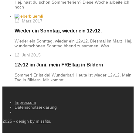
Hej, hast du schon Sommerferien? Diese Woche arbeite ich
noch
12. März 2017
Wieder ein Sonntag, wieder ein 12v12.
Wieder ein Sonntag, wieder ein 12v12. Diesmal im März! Hej,
wunderschönen Sonntag Abend zusammen. Was …
12. Juni 2015
12v12 im Juni: mein FREItag in Bildern
Sommer! Er ist da! Wunderbar! Heute ist wieder 12v12. Mein
Tag in Bildern. Mir kommt …
Impressum
Datenschutzerklärung
2025 - design by
missfits
.