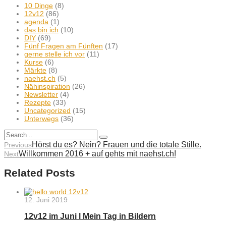
10 Dinge
(8)
12v12
(86)
agenda
(1)
das bin ich
(10)
DIY
(69)
Fünf Fragen am Fünften
(17)
gerne stelle ich vor
(11)
Kurse
(6)
Märkte
(8)
naehst.ch
(5)
Nähinspiration
(26)
Newsletter
(4)
Rezepte
(33)
Uncategorized
(15)
Unterwegs
(36)
Hörst du es? Nein? Frauen und die totale Stille.
Previous
Willkommen 2016 + auf gehts mit naehst.ch!
Next
Related Posts
12. Juni 2019
12v12 im Juni l Mein Tag in Bildern