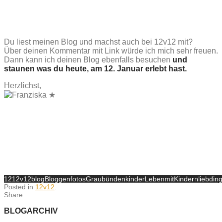
Du liest meinen Blog und machst auch bei 12v12 mit?
Über deinen Kommentar mit Link würde ich mich sehr freuen.
Dann kann ich deinen Blog ebenfalls besuchen
und
staunen was du heute, am 12. Januar erlebt hast.
Herzlichst,
12
12v12
blog
Bloggen
fotos
Graubünden
kinder
LebenmitKindern
liebdin
Posted in
12v12
.
Share
BLOGARCHIV