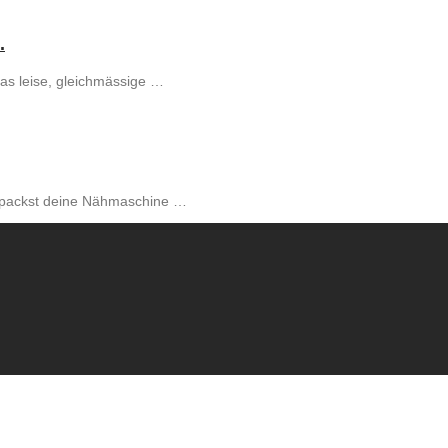
.
 das leise, gleichmässige …
Du packst deine Nähmaschine …