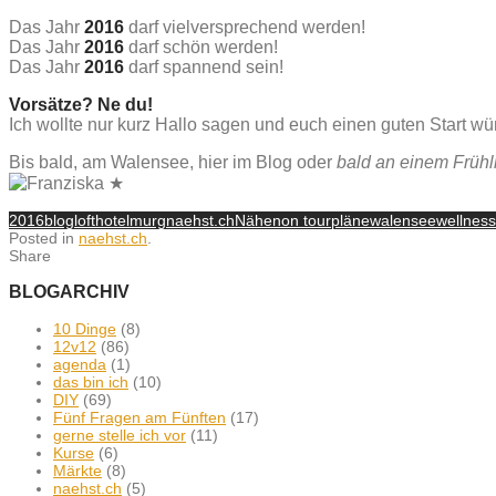
Das Jahr
2016
darf vielversprechend werden!
Das Jahr
2016
darf schön werden!
Das Jahr
2016
darf spannend sein!
Vorsätze? Ne du!
Ich wollte nur kurz Hallo sagen und euch einen guten Start w
Bis bald, am Walensee, hier im Blog oder
bald an einem Frühl
2016
blog
lofthotel
murg
naehst.ch
Nähen
on tour
pläne
walensee
wellness
Posted in
naehst.ch
.
Share
BLOGARCHIV
10 Dinge
(8)
12v12
(86)
agenda
(1)
das bin ich
(10)
DIY
(69)
Fünf Fragen am Fünften
(17)
gerne stelle ich vor
(11)
Kurse
(6)
Märkte
(8)
naehst.ch
(5)