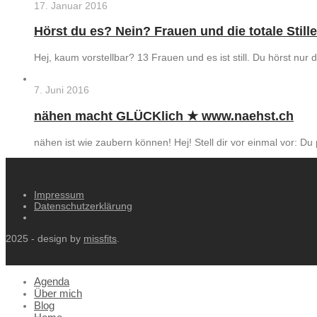
17. Januar 2016
Hörst du es? Nein? Frauen und die totale Stille
Hej, kaum vorstellbar? 13 Frauen und es ist still. Du hörst nur
7. Juni 2016
nähen macht GLÜCKlich ★ www.naehst.ch
nähen ist wie zaubern können! Hej! Stell dir vor einmal vor: 
Impressum
Datenschutzerklärung
2025 - design by
missfits
.
Agenda
Über mich
Blog