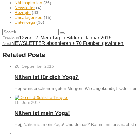
Nähinspiration
(26)
Newsletter
(4)
Rezepte
(33)
Uncategorized
(15)
Unterwegs
(36)
12von12: Mein Tag in Bildern: Januar 2016
Previous
NEWSLETTER abonnieren + 70 Franken gewinnen!
Next
Related Posts
20. September 2015
Nähen ist für dich Yoga?
Hej, wunderschönen guten Morgen! Wie angekündigt. Oder nur a
18. Juni 2017
Nähen ist mein Yoga!
Hej, Nähen ist mein Yoga! Und deines? Komm‘ mit ans naehst.