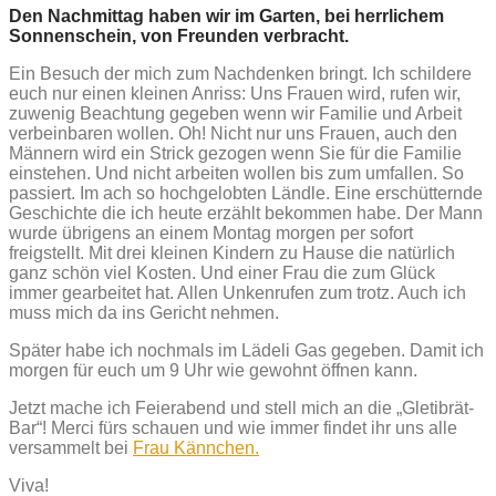
Den Nachmittag haben wir im Garten, bei herrlichem
Sonnenschein, von Freunden verbracht.
Ein Besuch der mich zum Nachdenken bringt. Ich schildere
euch nur einen kleinen Anriss: Uns Frauen wird, rufen wir,
zuwenig Beachtung gegeben wenn wir Familie und Arbeit
verbeinbaren wollen. Oh! Nicht nur uns Frauen, auch den
Männern wird ein Strick gezogen wenn Sie für die Familie
einstehen. Und nicht arbeiten wollen bis zum umfallen. So
passiert. Im ach so hochgelobten Ländle. Eine erschütternde
Geschichte die ich heute erzählt bekommen habe. Der Mann
wurde übrigens an einem Montag morgen per sofort
freigstellt. Mit drei kleinen Kindern zu Hause die natürlich
ganz schön viel Kosten. Und einer Frau die zum Glück
immer gearbeitet hat. Allen Unkenrufen zum trotz. Auch ich
muss mich da ins Gericht nehmen.
Später habe ich nochmals im Lädeli Gas gegeben. Damit ich
morgen für euch um 9 Uhr wie gewohnt öffnen kann.
Jetzt mache ich Feierabend und stell mich an die „Gletibrät-
Bar“! Merci fürs schauen und wie immer findet ihr uns alle
versammelt bei
Frau Kännchen.
Viva!