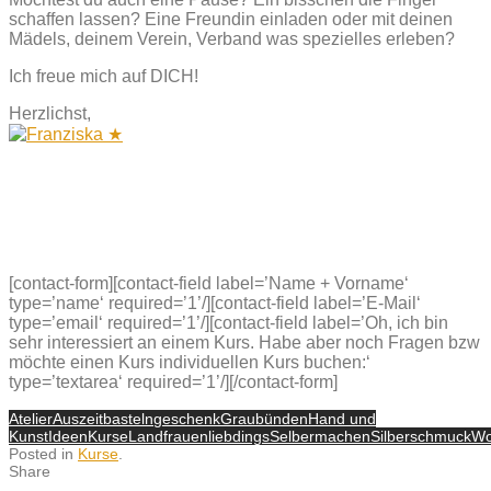
schaffen lassen? Eine Freundin einladen oder mit deinen
Mädels, deinem Verein, Verband was spezielles erleben?
Ich freue mich auf DICH!
Herzlichst,
[contact-form][contact-field label=’Name + Vorname‘
type=’name‘ required=’1’/][contact-field label=’E-Mail‘
type=’email‘ required=’1’/][contact-field label=’Oh, ich bin
sehr interessiert an einem Kurs. Habe aber noch Fragen bzw
möchte einen Kurs individuellen Kurs buchen:‘
type=’textarea‘ required=’1’/][/contact-form]
Atelier
Auszeit
basteln
geschenk
Graubünden
Hand und
Kunst
Ideen
Kurse
Landfrauen
liebdings
Selbermachen
Silberschmuck
Wo
Posted in
Kurse
.
Share