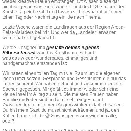
wieder kreative Frauen empfangen. Oft wissen diese gar
nicht so genau was Sie erwartet – und doch. Sie haben den
Kursbetrag einbezahlt und lassen sich gespannt auf einen
tollen Tag oder Nachmittag ein. Je nach Thema.
Letzte Woche waren die Landfrauen aus der Region Arosa-
Peist-Maladers bei mir. Und wer da „Landeier“ erwarten
würde hat sich getäuscht.
Werde Designer und
gestalte deinen eigenen
Silberschmuck
war das Kursthema. Schaut
was das wieder wunderbares, einmaliges und
handgemachtes entstanden ist:
Wir hatten einen tollen Tag mit viel Raum um die eigenen
Ideen umzusetzen. Gespräche und Geschichten die nur das
Leben schreibt. Wir haben gelacht und zusammen leckere
Sachen gegessen. MIr gefällt es immer wieder sehr eine
kleine Insel im Alltag zu sein. Die meisten Frauen haben
Familie und/oder sind im Beruf sehr eingespannt.
Zwischendurch, mit einem Augenzwinkern, darf ich sagen:
Du bist mein Gast, du musst nicht aufräumen und ja, den
Kaffee bringe ich dir 😉 Sowas geniessen wir doch alle,
oder?!
Möchtest du auch eine Pause? Ein bisschen die Finger