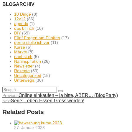
BLOGARCHIV
10 Dinge
(8)
12v12
(86)
agenda
(1)
das bin ich
(10)
DIY
(69)
Fünf Fragen am Fünften
(17)
gerne stelle ich vor
(11)
Kurse
(6)
Märkte
(8)
naehst.ch
(5)
Nähinspiration
(26)
Newsletter
(4)
Rezepte
(33)
Uncategorized
(15)
Unterwegs
(36)
Online einkaufen – ja bitte, ABER… (BlogParty)
Previous
Serie: Leben-Essen-Gross werden!
Next
Related Posts
27. Januar 2023