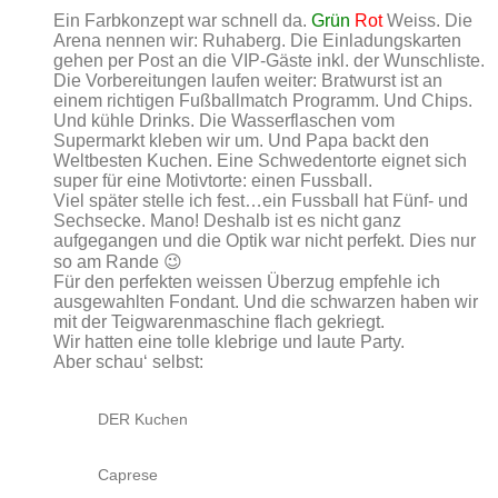
Ein Farbkonzept war schnell da.
Grün
Rot
Weiss. Die
Arena nennen wir: Ruhaberg. Die Einladungskarten
gehen per Post an die VIP-Gäste inkl. der Wunschliste.
Die Vorbereitungen laufen weiter: Bratwurst ist an
einem richtigen Fußballmatch Programm. Und Chips.
Und kühle Drinks. Die Wasserflaschen vom
Supermarkt kleben wir um. Und Papa backt den
Weltbesten Kuchen. Eine Schwedentorte eignet sich
super für eine Motivtorte: einen Fussball.
Viel später stelle ich fest…ein Fussball hat Fünf- und
Sechsecke. Mano! Deshalb ist es nicht ganz
aufgegangen und die Optik war nicht perfekt. Dies nur
so am Rande 😉
Für den perfekten weissen Überzug empfehle ich
ausgewahlten Fondant. Und die schwarzen haben wir
mit der Teigwarenmaschine flach gekriegt.
Wir hatten eine tolle klebrige und laute Party.
Aber schau‘ selbst:
DER Kuchen
Caprese