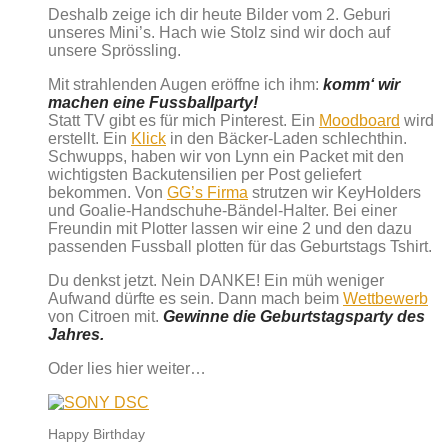
Deshalb zeige ich dir heute Bilder vom 2. Geburi
unseres Mini’s. Hach wie Stolz sind wir doch auf
unsere Sprössling.
Mit strahlenden Augen eröffne ich ihm:
komm‘ wir
machen eine Fussballparty!
Statt TV gibt es für mich Pinterest. Ein
Moodboard
wird
erstellt. Ein
Klick
in den Bäcker-Laden schlechthin.
Schwupps, haben wir von Lynn ein Packet mit den
wichtigsten Backutensilien per Post geliefert
bekommen. Von
GG’s Firma
strutzen wir KeyHolders
und Goalie-Handschuhe-Bändel-Halter. Bei einer
Freundin mit Plotter lassen wir eine 2 und den dazu
passenden Fussball plotten für das Geburtstags Tshirt.
Du denkst jetzt. Nein DANKE! Ein müh weniger
Aufwand dürfte es sein. Dann mach beim
Wettbewerb
von Citroen mit.
Gewinne die Geburtstagsparty des
Jahres.
Oder lies hier weiter…
Happy Birthday