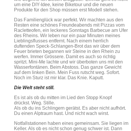
um eine DIY-Idee, keine Biketour und die neuen
Produkte für den Shop müssen erst Modell stehen.
Das Familienglück war perfekt. Wir machten aus den
Resten eine schönes Freundeabends mit Pizzas vom
Racletteofen, ein leckeres Sonntags Barbecue am Ufer
des Rheins. Wir leben nur ein paar Minuten meines
Lieblingsflusses entfernt. Nach einem herrlich
duftenden Speck-Schlangen-Brot das wir über dem
Feuer brieten begannen wir Steine in den Rhein zu
werfen. Immer Grössere. Damit es auch so richtig
spritzt. Mini-Me lachte und wir überboten uns mit den
Wasserfontänen. Beim Abstoss. Das ganze Gewicht
auf dem linken Bein. Mein Fuss rutscht weg. Sofort.
Noch im Sturz ist mir klar. Das Knie. Kaputt.
Die Welt steht still.
Es ist als ob du mitten im Lied den Stopp Knopf
drückst. Weg. Stille.
Als ob du ins Schlingern gerätst. Es aber nicht aufhört.
Du einen Alptraum hast. Und nicht wach wirst.
Notfallstationen haben eines gemeinsam. Sie liegen im
Keller. Als ob es nicht schon genug schwer ist. Dann