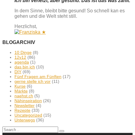
Ich bin verletzt, aber gesund. Das ist das was zählt.
In dem Sinne, bleibt bitte gesund! So schnell kan es
gehen und die Welt steht still.
Herzlichst,
BLOGARCHIV
10 Dinge
(8)
12v12
(86)
agenda
(1)
das bin ich
(10)
DIY
(69)
Fünf Fragen am Fünften
(17)
gerne stelle ich vor
(11)
Kurse
(6)
Märkte
(8)
naehst.ch
(5)
Nähinspiration
(26)
Newsletter
(4)
Rezepte
(33)
Uncategorized
(15)
Unterwegs
(36)