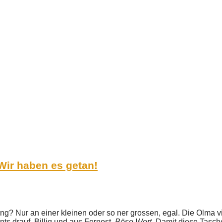
ir haben es getan!
g? Nur an einer kleinen oder so ner grossen, egal. Die Olma vie
s drauf. Billig und aus Fernost.
Böse Wort.
Damit diese Tasche