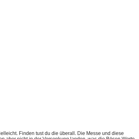
lleicht. Finden tust du die überall. Die Messe und diese
n aber nicht in der Versenkung landen, was die Bösen Worte