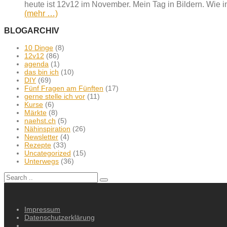
heute ist 12v12 im November. Mein Tag in Bildern. Wie i
(mehr …)
BLOGARCHIV
10 Dinge
(8)
12v12
(86)
agenda
(1)
das bin ich
(10)
DIY
(69)
Fünf Fragen am Fünften
(17)
gerne stelle ich vor
(11)
Kurse
(6)
Märkte
(8)
naehst.ch
(5)
Nähinspiration
(26)
Newsletter
(4)
Rezepte
(33)
Uncategorized
(15)
Unterwegs
(36)
Impressum
Datenschutzerklärung