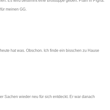
en. Es wird bestimmt eine Brotsuppe geben. Plain in Pigna.
Y für meinen GG.
heute hat was. Obschon. Ich finde ein bisschen zu Hause
er Sachen wieder neu für sich entdeckt. Er war danach