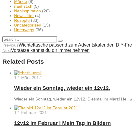
Märkte
(8)
naehst.ch
(5)
Nähinspiration
(26)
Newsletter
(4)
Rezepte
(33)
Uncategorized
(15)
Unterwegs
(36)
Wichteltasche passend zum Adventskalender: DIY-Fr
Previous
Vorsätze kannst du dir immer nehmen
Next
Related Posts
12. März 2017
Wieder ein Sonntag, wieder ein 12v12.
Wieder ein Sonntag, wieder ein 12v12. Diesmal im März! He
12. Februar 2021
12v12 im Februar I Mein Tag in Bildern