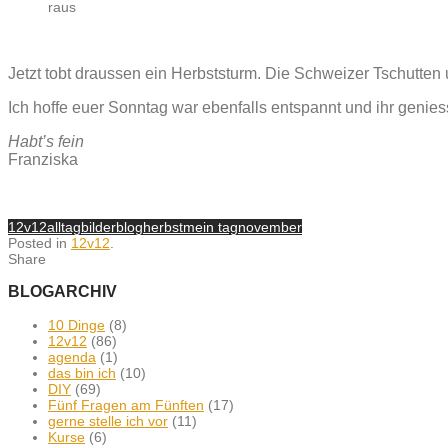
raus
Jetzt tobt draussen ein Herbststurm. Die Schweizer Tschutte
Ich hoffe euer Sonntag war ebenfalls entspannt und ihr genie
Habt’s fein
Franziska
12v12
alltag
bilder
blog
herbst
mein tag
november
Posted in
12v12
.
Share
BLOGARCHIV
10 Dinge
(8)
12v12
(86)
agenda
(1)
das bin ich
(10)
DIY
(69)
Fünf Fragen am Fünften
(17)
gerne stelle ich vor
(11)
Kurse
(6)