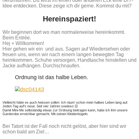
herumführen. Du wirst im einen oder anderen Eck eine DiY-
Idee entdecken. Diese zeige ich dir gerne. Kommst du mit?
Hereinspaziert!
Wir beginnen dort wo man normalerweise hereinkommt.
Beim Entrée.
Hej + Willkommen!
Hier gehen wir ein und aus. Sagen auf Wiedersehen oder
freuen uns, wenn wir nach einem langen bewegten Tag
heimkommen. Schuhe versorgen, Handtasche hinstellen und
Jacke aufhängen. Durchschnaufen.
Ordnung ist das halbe Leben.
Vielleicht hätte es auch heissen sollen: Ich räum‘ schon mein halbes Leben lang auf.
Jeden Tag auf’s neue. Seit vier Jahren sowieso 😉
Damit Mini-Me selbständig etwas zur Ordnung beitragen kann, habe ich ihm unsere
Garderobe erreichbar gemacht. Mit seinen Kleiderbügeln.
Bei Tatort ist der Fall noch nicht gelöst, aber hier sind wir
schon bald am Ziel…