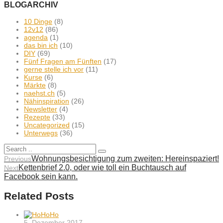
BLOGARCHIV
10 Dinge
(8)
12v12
(86)
agenda
(1)
das bin ich
(10)
DIY
(69)
Fünf Fragen am Fünften
(17)
gerne stelle ich vor
(11)
Kurse
(6)
Märkte
(8)
naehst.ch
(5)
Nähinspiration
(26)
Newsletter
(4)
Rezepte
(33)
Uncategorized
(15)
Unterwegs
(36)
Wohnungsbesichtigung zum zweiten: Hereinspaziert!
Previous
Kettenbrief 2.0, oder wie toll ein Buchtausch auf
Next
Facebook sein kann.
Related Posts
5. Dezember 2017