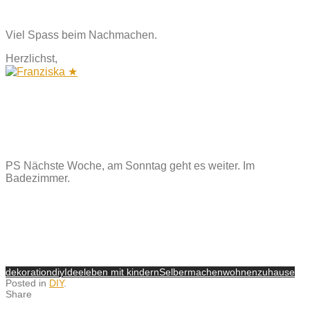
Viel Spass beim Nachmachen.
Herzlichst,
PS Nächste Woche, am Sonntag geht es weiter. Im
Badezimmer.
dekoration
diy
Idee
leben mit kindern
Selbermachen
wohnen
zuhause
Posted in
DIY
.
Share