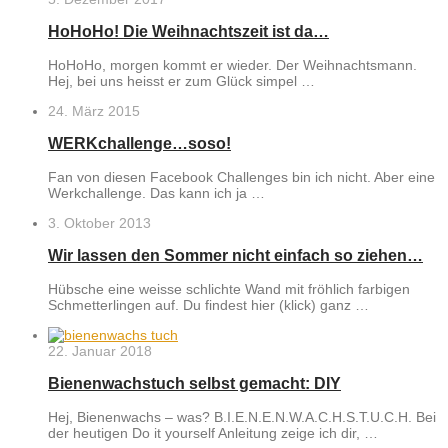
HoHoHo! Die Weihnachtszeit ist da…
HoHoHo, morgen kommt er wieder. Der Weihnachtsmann.
Hej, bei uns heisst er zum Glück simpel …
24. März 2015
WERKchallenge…soso!
Fan von diesen Facebook Challenges bin ich nicht. Aber eine
Werkchallenge. Das kann ich ja …
3. Oktober 2013
Wir lassen den Sommer nicht einfach so ziehen…
Hübsche eine weisse schlichte Wand mit fröhlich farbigen
Schmetterlingen auf. Du findest hier (klick) ganz …
22. Januar 2018
Bienenwachstuch selbst gemacht: DIY
Hej, Bienenwachs – was? B.I.E.N.E.N.W.A.C.H.S.T.U.C.H. Bei
der heutigen Do it yourself Anleitung zeige ich dir, …