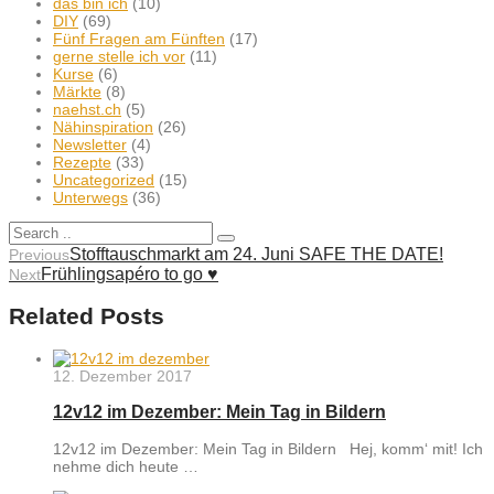
das bin ich
(10)
DIY
(69)
Fünf Fragen am Fünften
(17)
gerne stelle ich vor
(11)
Kurse
(6)
Märkte
(8)
naehst.ch
(5)
Nähinspiration
(26)
Newsletter
(4)
Rezepte
(33)
Uncategorized
(15)
Unterwegs
(36)
Stofftauschmarkt am 24. Juni SAFE THE DATE!
Previous
Frühlingsapéro to go ♥︎
Next
Related Posts
12. Dezember 2017
12v12 im Dezember: Mein Tag in Bildern
12v12 im Dezember: Mein Tag in Bildern Hej, komm‘ mit! Ich
nehme dich heute …