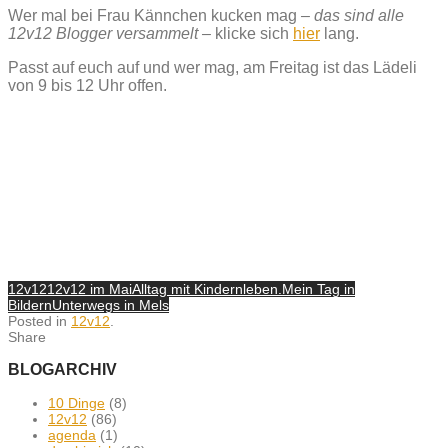
Wer mal bei Frau Kännchen kucken mag
– das sind alle
12v12 Blogger versammelt –
klicke sich
hier
lang.
Passt auf euch auf und wer mag, am Freitag ist das Lädeli
von 9 bis 12 Uhr offen.
12v12
12v12 im Mai
Alltag mit Kindern
leben.
Mein Tag in
Bildern
Unterwegs in Mels
Posted in
12v12
.
Share
BLOGARCHIV
10 Dinge
(8)
12v12
(86)
agenda
(1)