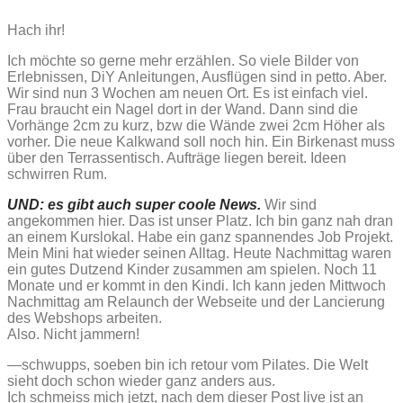
Hach ihr!
Ich möchte so gerne mehr erzählen. So viele Bilder von
Erlebnissen, DiY Anleitungen, Ausflügen sind in petto. Aber.
Wir sind nun 3 Wochen am neuen Ort. Es ist einfach viel.
Frau braucht ein Nagel dort in der Wand. Dann sind die
Vorhänge 2cm zu kurz, bzw die Wände zwei 2cm Höher als
vorher. Die neue Kalkwand soll noch hin. Ein Birkenast muss
über den Terrassentisch. Aufträge liegen bereit. Ideen
schwirren Rum.
UND: es gibt auch super coole News.
Wir sind
angekommen hier. Das ist unser Platz. Ich bin ganz nah dran
an einem Kurslokal. Habe ein ganz spannendes Job Projekt.
Mein Mini hat wieder seinen Alltag. Heute Nachmittag waren
ein gutes Dutzend Kinder zusammen am spielen. Noch 11
Monate und er kommt in den Kindi. Ich kann jeden Mittwoch
Nachmittag am Relaunch der Webseite und der Lancierung
des Webshops arbeiten.
Also. Nicht jammern!
—schwupps, soeben bin ich retour vom Pilates. Die Welt
sieht doch schon wieder ganz anders aus.
Ich schmeiss mich jetzt, nach dem dieser Post live ist an