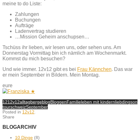
meine to do Liste:
Zahlungen
Buchungen
Aufträge
Ladenvertrag studieren
…Mission Geheim anschupsen…
Tschüss ihr lieben, wir lesen uns, oder sehen uns. Am
Donnerstag Vormittag bin ich nämlich am Wochenmarkt.
Kommst du mich besuchen?
Und wie immer. 12v12 gibt es bei
Frau Kännchen
. Das war
er mein September in Bildern. Mein Montag.
eure
12
12v12
alltag
berge
blog
Bloggen
Familie
leben mit kindern
liebdings
on
tour
schweiz
September
Posted in
12v12
.
Share
BLOGARCHIV
10 Dinge
(8)