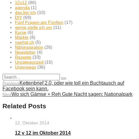
12v12
(86)
agenda
(1)
das bin ich
(10)
DIY
(69)
Fünf Fragen am Fünften
(17)
gerne stelle ich vor
(11)
Kurse
(6)
Märkte
(8)
naehst.ch
(5)
Nähinspiration
(26)
Newsletter
(4)
Rezepte
(33)
Uncategorized
(15)
Unterwegs
(36)
Kettenbrief 2.0, oder wie toll ein Buchtausch auf
Previous
Facebook sein kann.
Wo sich Gämse + Reh Gute Nacht sagen: Nationalpark
Next
Related Posts
12. Oktober 2014
12 v 12 im Oktober 2014