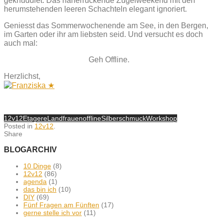
geknuddlet. Das näherrückende Zügelweekend mit den
herumstehenden leeren Schachteln elegant ignoriert.
Geniesst das Sommerwochenende am See, in den Bergen,
im Garten oder ihr am liebsten seid. Und versucht es doch
auch mal:
Geh Offline.
Herzlichst,
12v12
Etagere
Landfrauen
offline
Silberschmuck
Workshop
Posted in
12v12
.
Share
BLOGARCHIV
10 Dinge
(8)
12v12
(86)
agenda
(1)
das bin ich
(10)
DIY
(69)
Fünf Fragen am Fünften
(17)
gerne stelle ich vor
(11)