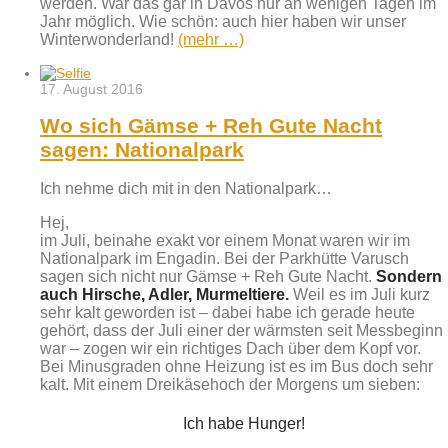
werden. War das gar in Davos nur an wenigen Tagen im
Jahr möglich. Wie schön: auch hier haben wir unser
Winterwonderland!
(mehr …)
17. August 2016
Wo sich Gämse + Reh Gute Nacht
sagen: Nationalpark
Ich nehme dich mit in den Nationalpark…
Hej,
im Juli, beinahe exakt vor einem Monat waren wir im
Nationalpark im Engadin. Bei der Parkhütte Varusch
sagen sich nicht nur Gämse + Reh Gute Nacht.
Sondern
auch Hirsche, Adler, Murmeltiere.
Weil es im Juli kurz
sehr kalt geworden ist – dabei habe ich gerade heute
gehört, dass der Juli einer der wärmsten seit Messbeginn
war – zogen wir ein richtiges Dach über dem Kopf vor.
Bei Minusgraden ohne Heizung ist es im Bus doch sehr
kalt. Mit einem Dreikäsehoch der Morgens um sieben:
Ich habe Hunger!